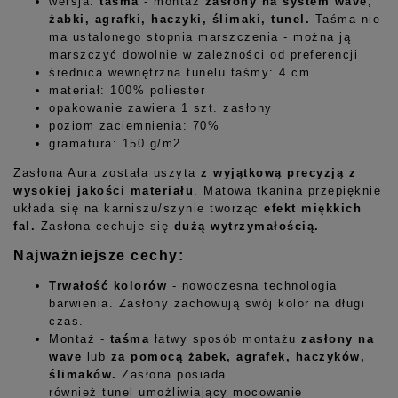
wersja:
taśma
- montaż
zasłony
na
system wave,
żabki, agrafki, haczyki, ślimaki, tunel.
Taśma nie
ma ustalonego stopnia marszczenia - można ją
marszczyć dowolnie w zależności od preferencji
średnica wewnętrzna tunelu taśmy: 4 cm
materiał: 100% poliester
opakowanie zawiera 1 szt. zasłony
poziom zaciemnienia: 70%
gramatura: 150 g/m2
Zasłona Aura została uszyta
z wyjątkową precyzją z
wysokiej jakości materiału
. Matowa tkanina przepięknie
układa się na karniszu/szynie tworząc
efekt miękkich
fal.
Zasłona cechuje się
dużą wytrzymałością
.
Najważniejsze cechy:
Trwałość kolorów
- nowoczesna technologia
barwienia. Zasłony zachowują swój kolor na długi
czas.
Montaż -
taśma
łatwy sposób montażu
zasłony na
wave
lub
za pomocą żabek, agrafek, haczyków,
ślimaków.
Zasłona posiada
również tunel umożliwiający mocowanie