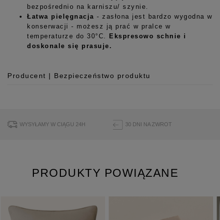
bezpośrednio na karniszu/ szynie.
Łatwa pielęgnacja
- zasłona jest bardzo wygodna w
konserwacji - możesz ją prać w pralce w
temperaturze do 30°C.
Ekspresowo schnie i
doskonale się prasuje.
Producent | Bezpieczeństwo produktu
Producent
Room99 Sp. z o.o.
ul. Buforowa 125/H-10a
WYSYŁAMY W CIĄGU 24H
30 DNI NA ZWROT
52-131 Iwiny, Polska
hello@room99.pl
PRODUKTY POWIĄZANE
Pobierz instrukcję bezpieczeństwa produktu