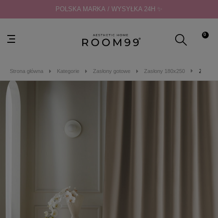
POLSKA MARKA / WYSYŁKA 24H ✨
0
Strona główna
Kategorie
Zasłony gotowe
Zasłony 180x250
ZASŁON