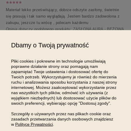
Materiał lekko prześwitujący, dobrze odszyte zasłony, świetnie
się prasują i tak samo wyglądają. Jestem bardzo zadowolona z
zakupu, jeszcze tu wrócę , polecam każdemu .
Opinia dotyczy podobnego produktu:
ZASŁONA AURA - BEŻOWA
JASNA 140x240 TAŚMA
6/21/2024
Dbamy o Twoją prywatność
54
13
Pliki cookies i pokrewne im technologie umożliwiają
Komentarz sklepu
poprawne działanie strony oraz pomagają nam
zapamiętać Twoje ustawienia i dostosować ofertę do
Pani Małgorzato, przepięknie dziękujemy za miłe
Twoich potrzeb. Wykorzystujemy je również do mierzenia
słowa 💗 Z uśmiechem czekamy na Pani kolejną wizytę!
ruchu i analizowania sposobu korzystania z naszej strony
internetowej. Możesz zaakceptować wykorzystanie przez
nas wszystkich tych plików, odmówić ich używania (z
Pokaż wszystkie od najnowszych
wyjątkiem niezbędnych) lub dostosować użycie plików do
swoich preferencji, wybierając opcję "Dostosuj zgody".
Szczegóły o używanych przez nas plikach cookie oraz
zasadach przetwarzania danych osobowych znajdziesz
w
Polityce Prywatności
.