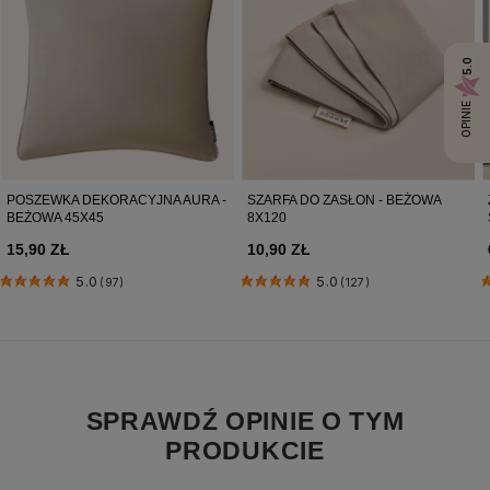
5.0
OPINIE
POSZEWKA DEKORACYJNA AURA -
SZARFA DO ZASŁON - BEŻOWA
BEŻOWA 45X45
8X120
15,90 ZŁ
10,90 ZŁ
5.0
5.0
(97)
(127)
SPRAWDŹ OPINIE O TYM
PRODUKCIE