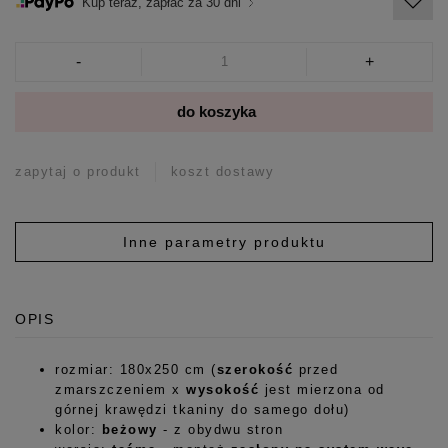
Kup teraz, zapłać za 30 dni
-
+
do koszyka
zapytaj o produkt
koszt dostawy
Inne parametry produktu
OPIS
rozmiar: 180x250 cm (
szerokość
przed
zmarszczeniem x
wysokość
jest mierzona od
górnej krawędzi tkaniny do samego dołu)
kolor:
beżowy
- z obydwu stron