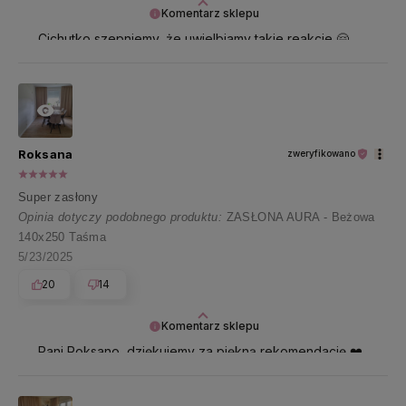
Komentarz sklepu
Cichutko szepniemy, że uwielbiamy takie reakcje 🤗
Pani Kamilo, dziękujemy i przesyłamy uśmiech 🤍
Roksana
zweryfikowano
Super zasłony
Opinia dotyczy podobnego produktu:
ZASŁONA AURA - Beżowa
140x250 Taśma
5/23/2025
20
14
Komentarz sklepu
Pani Roksano, dziękujemy za piękną rekomendację ❤️