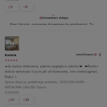
2
0
Komentarz sklepu
Pani Urszulo, ogromnie doceniamy tę wiadomość. To
dla nas prawdziwa radość czytać takie słowa 🤍
Kamila
zweryfikowano
🔥👍️ bardzo efektowna, pięknie wygląda w salonie ❤️. ❤️Bardzo
dobrze wykonana Szycie jak od krawcowej, zero niedociągnięć.
Bajka :)
Opinia dotyczy podobnego produktu:
ZASŁONA AURA -
KREMOWA 180x250 Taśma
5/29/2025
37
25