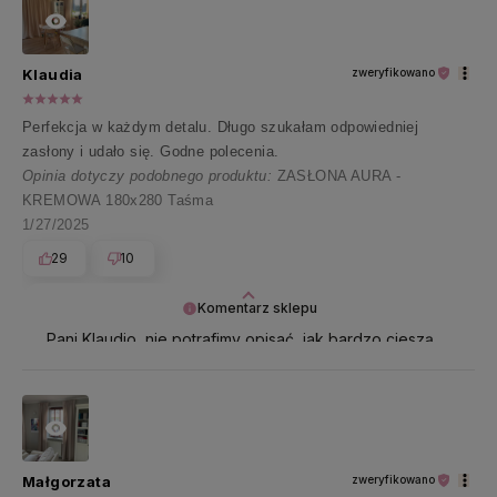
Klaudia
zweryfikowano
Perfekcja w każdym detalu. Długo szukałam odpowiedniej
zasłony i udało się. Godne polecenia.
Opinia dotyczy podobnego produktu:
ZASŁONA AURA -
KREMOWA 180x280 Taśma
1/27/2025
29
10
Komentarz sklepu
Pani Klaudio, nie potrafimy opisać, jak bardzo cieszą
nas takie opinie 🤍 Najpiękniej dziękujemy za te
wszystkie pozytywne słowa!
Małgorzata
zweryfikowano