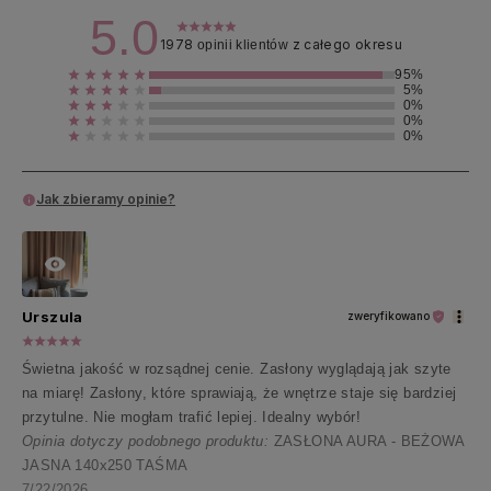
5.0
1978
z całego okresu
opinii klientów
95%
5%
0%
0%
0%
Jak zbieramy opinie?
Urszula
zweryfikowano
Świetna jakość w rozsądnej cenie. Zasłony wyglądają jak szyte
na miarę! Zasłony, które sprawiają, że wnętrze staje się bardziej
przytulne. Nie mogłam trafić lepiej. Idealny wybór!
Opinia dotyczy podobnego produktu:
ZASŁONA AURA - BEŻOWA
JASNA 140x250 TAŚMA
7/22/2026