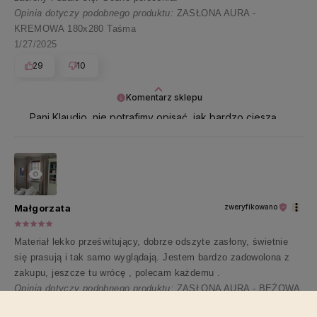
Opinia dotyczy podobnego produktu:
ZASŁONA AURA -
KREMOWA 180x280 Taśma
1/27/2025
29
10
Komentarz sklepu
Pani Klaudio, nie potrafimy opisać, jak bardzo cieszą
nas takie opinie 🤍 Najpiękniej dziękujemy za te
wszystkie pozytywne słowa!
Małgorzata
zweryfikowano
Materiał lekko prześwitujący, dobrze odszyte zasłony, świetnie
się prasują i tak samo wyglądają. Jestem bardzo zadowolona z
zakupu, jeszcze tu wrócę , polecam każdemu .
Opinia dotyczy podobnego produktu:
ZASŁONA AURA - BEŻOWA
JASNA 140x240 TAŚMA