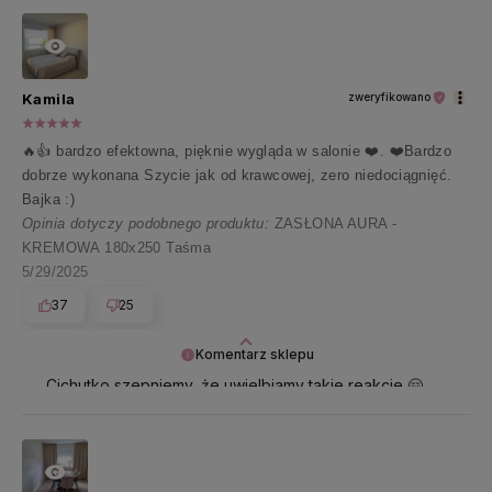
Kamila
zweryfikowano
🔥👍️ bardzo efektowna, pięknie wygląda w salonie ❤️. ❤️Bardzo
dobrze wykonana Szycie jak od krawcowej, zero niedociągnięć.
Bajka :)
Opinia dotyczy podobnego produktu:
ZASŁONA AURA -
KREMOWA 180x250 Taśma
5/29/2025
37
25
Komentarz sklepu
Cichutko szepniemy, że uwielbiamy takie reakcje 🤗
Pani Kamilo, dziękujemy i przesyłamy uśmiech 🤍