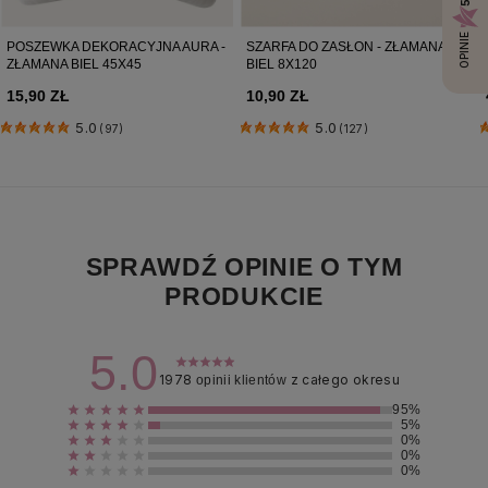
OPINIE
POSZEWKA DEKORACYJNA AURA -
SZARFA DO ZASŁON - ZŁAMANA
ZŁAMANA BIEL 45X45
BIEL 8X120
15,90 ZŁ
10,90 ZŁ
5.0
5.0
(97)
(127)
SPRAWDŹ OPINIE O TYM
PRODUKCIE
5.0
1978
z całego okresu
opinii klientów
95%
5%
0%
0%
0%