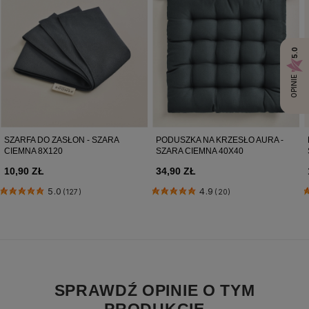
5.0
OPINIE
SZARFA DO ZASŁON - SZARA
PODUSZKA NA KRZESŁO AURA -
CIEMNA 8X120
SZARA CIEMNA 40X40
10,90 ZŁ
34,90 ZŁ
5.0
4.9
(127)
(20)
SPRAWDŹ OPINIE O TYM