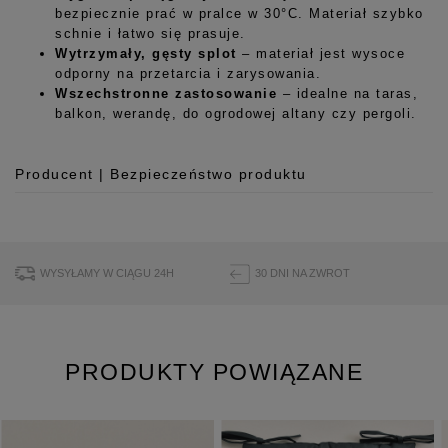
bezpiecznie prać w pralce w 30°C. Materiał szybko
schnie i łatwo się prasuje.
Wytrzymały, gęsty splot
– materiał jest wysoce
odporny na przetarcia i zarysowania.
Wszechstronne zastosowanie
– idealne na taras,
balkon, werandę, do ogrodowej altany czy pergoli.
Producent | Bezpieczeństwo produktu
Producent
Room99 Sp. z o.o.
ul. Buforowa 125/H-10a
WYSYŁAMY W CIĄGU 24H
30 DNI NA ZWROT
52-131 Iwiny, Polska
hello@room99.pl
PRODUKTY POWIĄZANE
Pobierz instrukcję bezpieczeństwa produktu