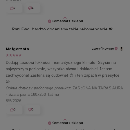
7
4
Komentarz sklepu
Pani Ewo, bardzo doceniamy takie rekomendacje 💖
Dziękujemy za zaufanie i ślemy promyki!
Małgorzata
zweryfikowano
Dodają tarasowi lekkości i romantycznego klimatu! Szycie na
najwyższym poziomie, wszystko równo i dokładnie! Jestem
zachwycona! Zasłona są cudowne! 😍 i ten zapach w przesyłce
😍
Opinia dotyczy podobnego produktu:
ZASŁONA NA TARAS AURA
- Szara jasna 180x250 Taśma
8/5/2026
0
0
Komentarz sklepu