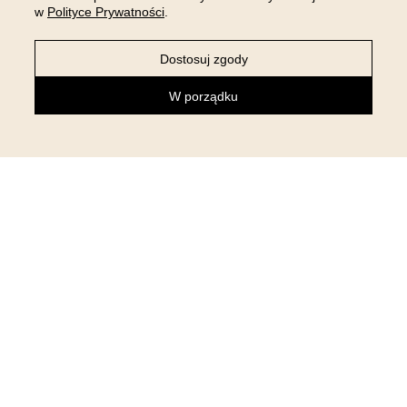
w
Polityce Prywatności
.
Dostosuj zgody
W porządku
NEWSLETTER
Zapisz się do newslettera i otrzymaj 5% rabatu na pierwsze
zakupy!