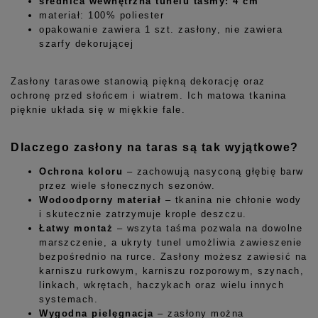
średnica wewnętrzna tunelu taśmy: 4 cm
materiał: 100% poliester
opakowanie zawiera 1 szt. zasłony, nie zawiera
szarfy dekorującej
Zasłony tarasowe stanowią piękną dekorację oraz
ochronę przed słońcem i wiatrem. Ich matowa tkanina
pięknie układa się w miękkie fale.
Dlaczego zasłony na taras są tak wyjątkowe?
Ochrona koloru
– zachowują nasyconą głębię barw
przez wiele słonecznych sezonów.
Wodoodporny materiał
– tkanina nie chłonie wody
i skutecznie zatrzymuje krople deszczu.
Łatwy montaż
– wszyta taśma pozwala na dowolne
marszczenie, a ukryty tunel umożliwia zawieszenie
bezpośrednio na rurce. Zasłony możesz zawiesić na
karniszu rurkowym, karniszu rozporowym, szynach,
linkach, wkrętach, haczykach oraz wielu innych
systemach.
Wygodna pielęgnacja
– zasłony można