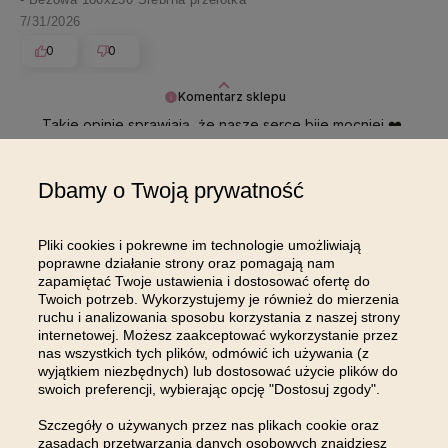
7/31/2026
0
0
Komentarz sklepu
Takie opinie sprawiają, że nasze serce bije mocniej ❤️
Dziękujemy ❣️
Dbamy o Twoją prywatność
Pokaż wszystkie od najnowszych
Pliki cookies i pokrewne im technologie umożliwiają
poprawne działanie strony oraz pomagają nam
zapamiętać Twoje ustawienia i dostosować ofertę do
Twoich potrzeb. Wykorzystujemy je również do mierzenia
ruchu i analizowania sposobu korzystania z naszej strony
internetowej. Możesz zaakceptować wykorzystanie przez
DOŁĄCZ DO NAS NA
nas wszystkich tych plików, odmówić ich używania (z
wyjątkiem niezbędnych) lub dostosować użycie plików do
INSTAGRAMIE
swoich preferencji, wybierając opcję "Dostosuj zgody".
Szczegóły o używanych przez nas plikach cookie oraz
zasadach przetwarzania danych osobowych znajdziesz