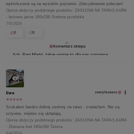
wykończenie są na wysokim poziomie. Zdecydowanie polecam!
Opinia dotyczy podobnego produktu:
ZASŁONA NA TARAS AURA
- beżowa jasna 180x250 Srebrna przelotka
7/6/2026
0
0
Komentarz sklepu
Ach, Pani Marto, takie opinie to dla nas ogromna
nagroda 🧡 Dziękujemy i z ekscytacją wypatrujemy
Pani kolejnej wizyty w naszym sklepie 🦋
Ewa
zweryfikowano
Szukałam bardzo dobrej zasłony na taras - znalazłam. Nie są
sztywne, miękko się układają.
Opinia dotyczy podobnego produktu:
ZASŁONA NA TARAS AURA
- Złamana biel 180x260 Taśma
6/4/2024