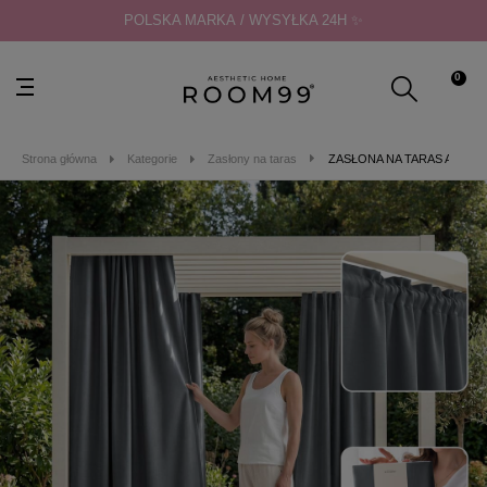
POLSKA MARKA / WYSYŁKA 24H ✨
0
Strona główna
Kategorie
Zasłony na taras
ZASŁONA NA TARAS AURA - 