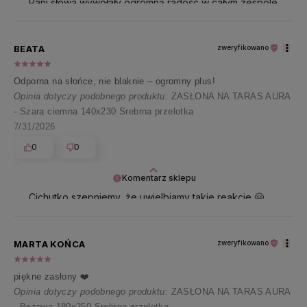
Pani słowa wywołały ogromną radość w całym zespole
🥰 Dziękujemy za tyle wspaniałych emocji 🤍
BEATA
zweryfikowano
Odporna na słońce, nie blaknie – ogromny plus!
Opinia dotyczy podobnego produktu:
ZASŁONA NA TARAS AURA
- Szara ciemna 140x230 Srebrna przelotka
7/31/2026
0
0
Komentarz sklepu
Cichutko szepniemy, że uwielbiamy takie reakcje 🤗
Dziękujemy i przesyłamy uśmiech 🤍
MARTA KOŃCA
zweryfikowano
piękne zasłony ❤️
Opinia dotyczy podobnego produktu:
ZASŁONA NA TARAS AURA
- Beżowa 180x250 Srebrna przelotka