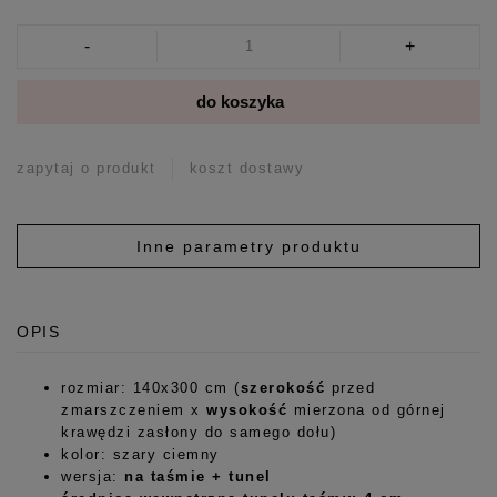
-
+
do koszyka
zapytaj o produkt
koszt dostawy
Inne parametry produktu
OPIS
rozmiar: 140x300 cm (
szerokość
przed
zmarszczeniem x
wysokość
mierzona od górnej
krawędzi zasłony do samego dołu)
kolor: szary ciemny
wersja:
na taśmie + tunel