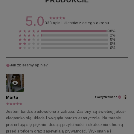
PRODUKCIE
5.0
333
z całego okresu
opinii klientów
98%
2%
0%
0%
0%
Jak zbieramy opinie?
Marta
zweryfikowano
Jestem bardzo zadowolona z zakupu. Zasłony są świetnej jakoś-
elegancko się układa i wygląda bardzo estetycznie. Na tarasie
prezentują się pięknie, dodają przytulności i skutecznie chronią
przed słońcem oraz zapewniają prywatność. Wykonanie i