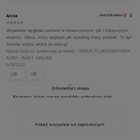
komplementy wywołały w nas ogromną radość. Ślemy
pozdrowienia✨
Anna
zweryfikowano
Wspaniale wygląda zarówno w nowoczesnym, jak i klasycznym
wnętrzu. Obrus, który wygląda jak wysokiej klasy produkt. To był
świetny wybór, wrócę po więcej!
Opinia dotyczy podobnego produktu:
OBRUS PLAMOODPORNY
AURA - BIAŁY 140x400
5/28/2026
0
0
Komentarz sklepu
Kochamy, kiedy nasze produkty wzbudzają tyle
pozytywnych emocji! Dziękujemy za cudowną opinię
🤍
Pokaż wszystkie od najnowszych