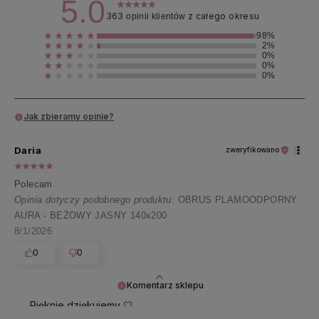
5.0
363
z całego okresu
opinii klientów
98%
2%
0%
0%
0%
Jak zbieramy opinie?
Daria
zweryfikowano
Polecam
Opinia dotyczy podobnego produktu:
OBRUS PLAMOODPORNY
AURA - BEŻOWY JASNY 140x200
8/1/2026
0
0
Komentarz sklepu
Pięknie dziękujemy 🤍