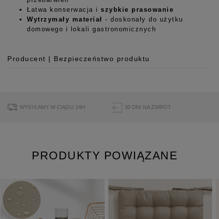
Łatwa konserwacja i
szybkie prasowanie
Wytrzymały materiał
- doskonały do użytku
domowego i lokali gastronomicznych
Producent | Bezpieczeństwo produktu
Producent
Room99 Sp. z o.o.
ul. Buforowa 125/H-10a
WYSYŁAMY W CIĄGU 24H
30 DNI NA ZWROT
52-131 Iwiny, Polska
hello@room99.pl
PRODUKTY POWIĄZANE
Pobierz instrukcję bezpieczeństwa produktu