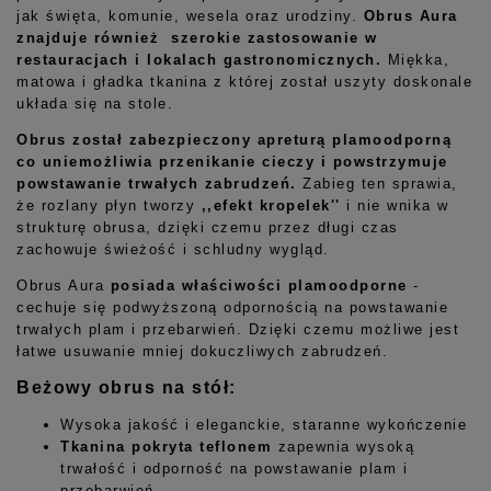
jak święta, komunie, wesela oraz urodziny.
Obrus Aura
znajduje również szerokie zastosowanie w
restauracjach i lokalach gastronomicznych.
Miękka,
matowa i gładka tkanina z której został uszyty doskonale
układa się na stole.
Obrus został zabezpieczony apreturą plamoodporną
co uniemożliwia przenikanie cieczy i powstrzymuje
powstawanie trwałych zabrudzeń.
Zabieg ten sprawia,
że rozlany płyn tworzy
,,efekt kropelek''
i nie wnika w
strukturę obrusa, dzięki czemu przez długi czas
zachowuje świeżość i schludny wygląd.
Obrus Aura
posiada właściwości plamoodporne
-
cechuje się podwyższoną odpornością na powstawanie
trwałych plam i przebarwień. Dzięki czemu możliwe jest
łatwe usuwanie mniej dokuczliwych zabrudzeń.
Beżowy obrus na stół:
Wysoka jakość i eleganckie, staranne wykończenie
Tkanina pokryta teflonem
zapewnia wysoką
trwałość i odporność na powstawanie plam i
przebarwień