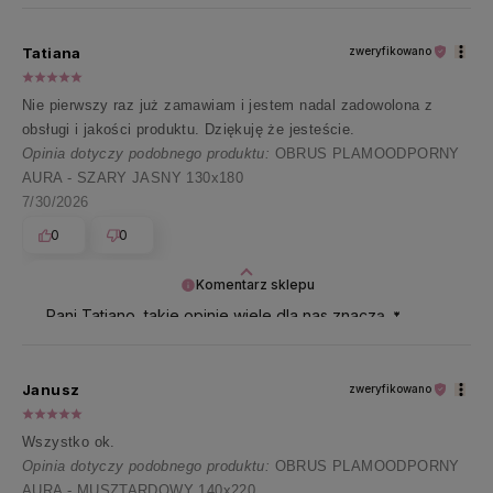
Tatiana
zweryfikowano
Nie pierwszy raz już zamawiam i jestem nadal zadowolona z
obsługi i jakości produktu. Dziękuję że jesteście.
Opinia dotyczy podobnego produktu:
OBRUS PLAMOODPORNY
AURA - SZARY JASNY 130x180
7/30/2026
0
0
Komentarz sklepu
Pani Tatiano, takie opinie wiele dla nas znaczą 🌷
Bardzo dziękujemy i przesyłamy uśmiech na resztę
dnia!
Janusz
zweryfikowano
Wszystko ok.
Opinia dotyczy podobnego produktu:
OBRUS PLAMOODPORNY
AURA - MUSZTARDOWY 140x220