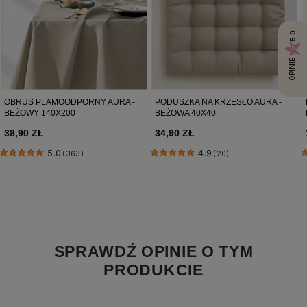
5.0
OPINIE
OBRUS PLAMOODPORNY AURA -
PODUSZKA NA KRZESŁO AURA -
BEŻOWY 140X200
BEŻOWA 40X40
38,90 ZŁ
34,90 ZŁ
5.0
4.9
(363)
(20)
SPRAWDŹ OPINIE O TYM
PRODUKCIE