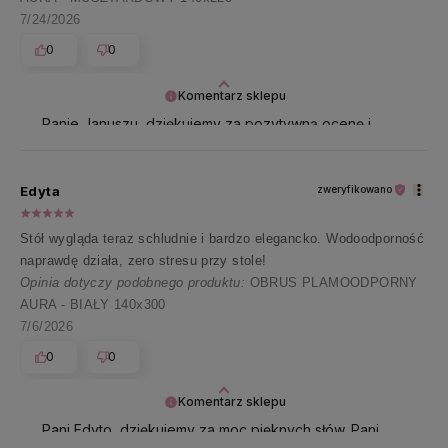
7/24/2026
0
0
Komentarz sklepu
Panie Januszu, dziękujemy za pozytywną ocenę i
ślemy pozdrowienia 😊
Edyta
zweryfikowano
Stół wygląda teraz schludnie i bardzo elegancko. Wodoodporność
naprawdę działa, zero stresu przy stole!
Opinia dotyczy podobnego produktu:
OBRUS PLAMOODPORNY
AURA - BIAŁY 140x300
7/6/2026
0
0
Komentarz sklepu
Pani Edyto, dziękujemy za moc pięknych słów. Pani