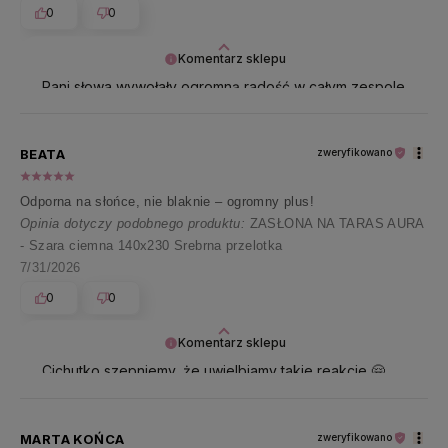
0
0
Komentarz sklepu
Pani słowa wywołały ogromną radość w całym zespole
🥰 Dziękujemy za tyle wspaniałych emocji 🤍
BEATA
zweryfikowano
Odporna na słońce, nie blaknie – ogromny plus!
Opinia dotyczy podobnego produktu:
ZASŁONA NA TARAS AURA
- Szara ciemna 140x230 Srebrna przelotka
7/31/2026
0
0
Komentarz sklepu
Cichutko szepniemy, że uwielbiamy takie reakcje 🤗
Dziękujemy i przesyłamy uśmiech 🤍
MARTA KOŃCA
zweryfikowano