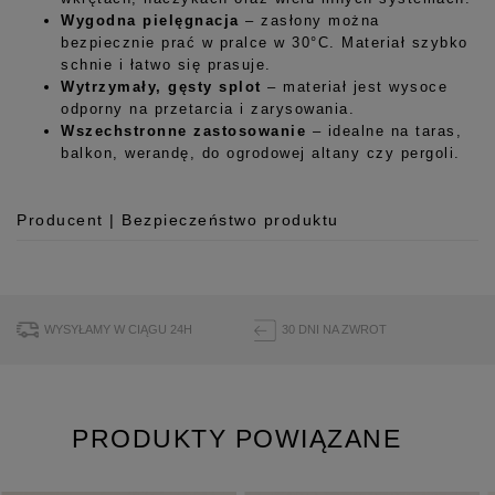
Wygodna pielęgnacja
– zasłony można
bezpiecznie prać w pralce w 30°C. Materiał szybko
schnie i łatwo się prasuje.
Wytrzymały, gęsty splot
– materiał jest wysoce
odporny na przetarcia i zarysowania.
Wszechstronne zastosowanie
– idealne na taras,
balkon, werandę, do ogrodowej altany czy pergoli.
Producent | Bezpieczeństwo produktu
Producent
Room99 Sp. z o.o.
ul. Buforowa 125/H-10a
WYSYŁAMY W CIĄGU 24H
30 DNI NA ZWROT
52-131 Iwiny, Polska
hello@room99.pl
PRODUKTY POWIĄZANE
Pobierz instrukcję bezpieczeństwa produktu