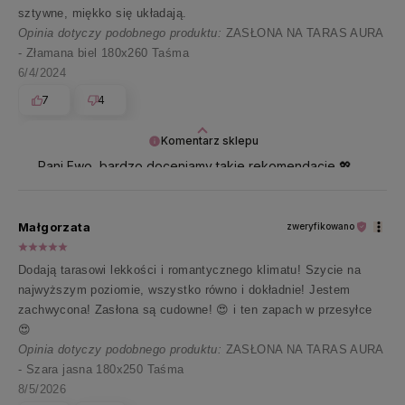
sztywne, miękko się układają.
Opinia dotyczy podobnego produktu:
ZASŁONA NA TARAS AURA
- Złamana biel 180x260 Taśma
6/4/2024
7
4
Komentarz sklepu
Pani Ewo, bardzo doceniamy takie rekomendacje 💖
Dziękujemy za zaufanie i ślemy promyki!
Małgorzata
zweryfikowano
Dodają tarasowi lekkości i romantycznego klimatu! Szycie na
najwyższym poziomie, wszystko równo i dokładnie! Jestem
zachwycona! Zasłona są cudowne! 😍 i ten zapach w przesyłce
😍
Opinia dotyczy podobnego produktu:
ZASŁONA NA TARAS AURA
- Szara jasna 180x250 Taśma
8/5/2026