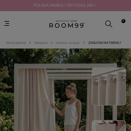
POLSKA MARKA / WYSYŁKA 24H ✨
0
Strona główna
Kategorie
Zasłony na taras
ZASŁONA NA TARAS AURA 