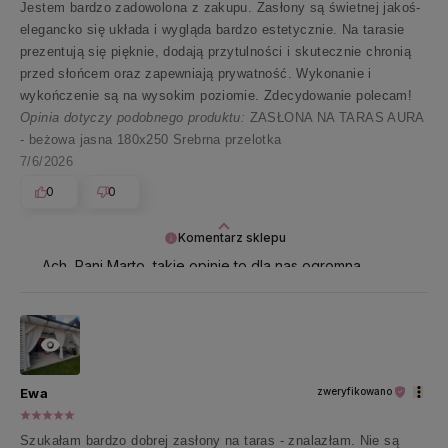
Jestem bardzo zadowolona z zakupu. Zasłony są świetnej jakoś-
elegancko się układa i wygląda bardzo estetycznie. Na tarasie
prezentują się pięknie, dodają przytulności i skutecznie chronią
przed słońcem oraz zapewniają prywatność. Wykonanie i
wykończenie są na wysokim poziomie. Zdecydowanie polecam!
Opinia dotyczy podobnego produktu:
ZASŁONA NA TARAS AURA
- beżowa jasna 180x250 Srebrna przelotka
7/6/2026
0
0
Komentarz sklepu
Ach, Pani Marto, takie opinie to dla nas ogromna
nagroda 🧡 Dziękujemy i z ekscytacją wypatrujemy
Pani kolejnej wizyty w naszym sklepie 🦋
Ewa
zweryfikowano
Szukałam bardzo dobrej zasłony na taras - znalazłam. Nie są