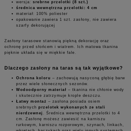
wersja:
srebrne przelotki (8 szt.)
średnica wewnętrzna przelotki: 4 cm
materiał: 100% poliester
opakowanie zawiera 1 szt. zasłony, nie zawiera
szarfy dekorującej
Zasłony tarasowe stanowią piękną dekorację oraz
ochronę przed słońcem i wiatrem. Ich matowa tkanina
pięknie układa się w miękkie fale.
Dlaczego zasłony na taras są tak wyjątkowe?
Ochrona koloru
– zachowują nasyconą głębię barw
przez wiele słonecznych sezonów.
Wodoodporny materiał
– tkanina nie chłonie wody
i skutecznie zatrzymuje krople deszczu.
Łatwy montaż
– zasłona posiada osiem
srebrnych
przelotek wykonanych ze stali
nierdzewnej
. Średnica wewnętrzna przelotki to 4
cm. Zasłonę możesz zawiesić na karniszu
rurkowym, karniszu rozporowym, szynach, linkach,
wkrętach, haczykach oraz wielu innych systemach.