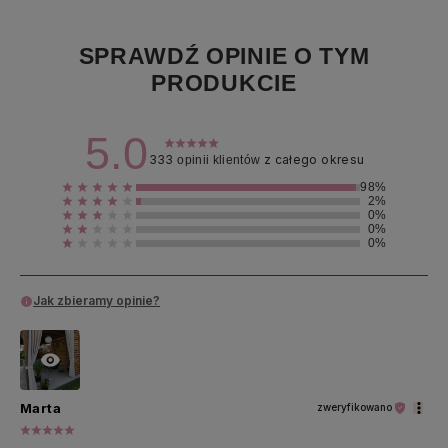
SPRAWDŹ OPINIE O TYM
PRODUKCIE
5.0
333
z całego okresu
opinii klientów
98%
2%
0%
0%
0%
Jak zbieramy opinie?
Marta
zweryfikowano