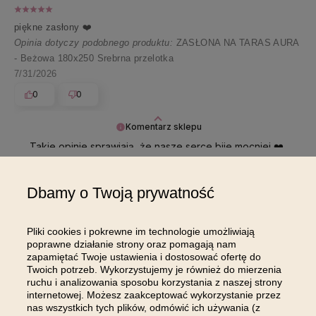
piękne zasłony ❤️
Opinia dotyczy podobnego produktu:
ZASŁONA NA TARAS AURA
- Beżowa 180x250 Srebrna przelotka
7/31/2026
0
0
Komentarz sklepu
Takie opinie sprawiają, że nasze serce bije mocniej ❤️
Dziękujemy ❣️
Dbamy o Twoją prywatność
Pokaż wszystkie od najnowszych
Pliki cookies i pokrewne im technologie umożliwiają
poprawne działanie strony oraz pomagają nam
zapamiętać Twoje ustawienia i dostosować ofertę do
Twoich potrzeb. Wykorzystujemy je również do mierzenia
ruchu i analizowania sposobu korzystania z naszej strony
internetowej. Możesz zaakceptować wykorzystanie przez
DOŁĄCZ DO NAS NA
nas wszystkich tych plików, odmówić ich używania (z