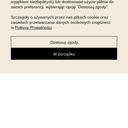
wyjątkiem niezbędnych) lub dostosować użycie plików do
INSTAGRAMIE
swoich preferencji, wybierając opcję "Dostosuj zgody".
Szczegóły o używanych przez nas plikach cookie oraz
zasadach przetwarzania danych osobowych znajdziesz
w
Polityce Prywatności
.
Dostosuj zgody
W porządku
NEWSLETTER
Zapisz się do newslettera i otrzymaj 5% rabatu na pierwsze
zakupy!