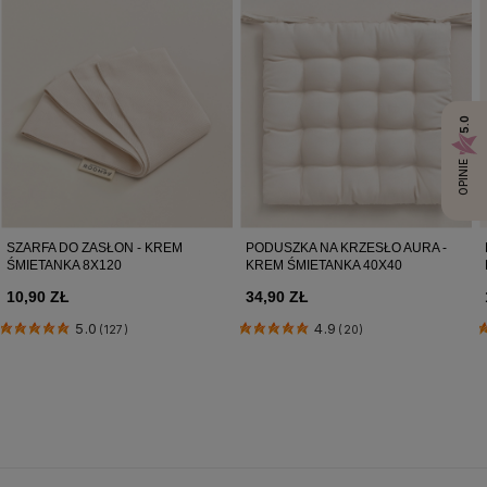
5.0
OPINIE
SZARFA DO ZASŁON - KREM
PODUSZKA NA KRZESŁO AURA -
ŚMIETANKA 8X120
KREM ŚMIETANKA 40X40
10,90 ZŁ
34,90 ZŁ
5.0
4.9
(127)
(20)