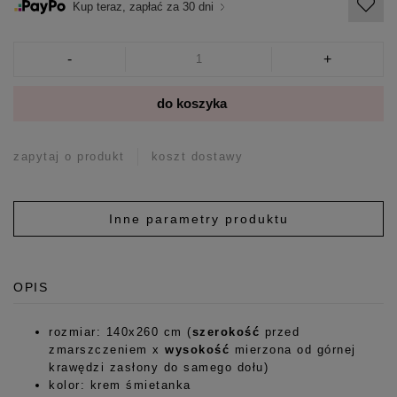
Kup teraz, zapłać za 30 dni
-
+
do koszyka
zapytaj o produkt
koszt dostawy
Inne parametry produktu
OPIS
rozmiar: 140x260 cm (
szerokość
przed
zmarszczeniem x
wysokość
mierzona od górnej
krawędzi zasłony do samego dołu)
kolor: krem śmietanka