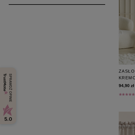
ZASŁO
SPRAWDŹ OPINIE
KREMO
94,90 zł
5.0