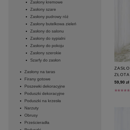
Zasłony kremowe
Zasłony szare
Zasłony pudrowy róż
Zasłony butelkowa zieleń
Zasłony do salonu
Zasłony do sypialni
Zasłony do pokoju
Zasłony szerokie
Szarfy do zasłon
ZASŁO
Zasłony na taras
ZŁOTA
Firany gotowe
59,90 zł
Poszewki dekoracyjne
Poduszki dekoracyjne
Poduszki na krzesła
Narzuty
Obrusy
Prześcieradła
Poduszki