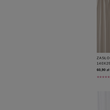
ZASŁO
140X2
60,90 zł