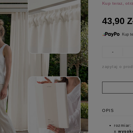
Kup teraz, ot
43,90 
Kup te
-
zapytaj o prod
OPIS
rozmiar:
x
wysok