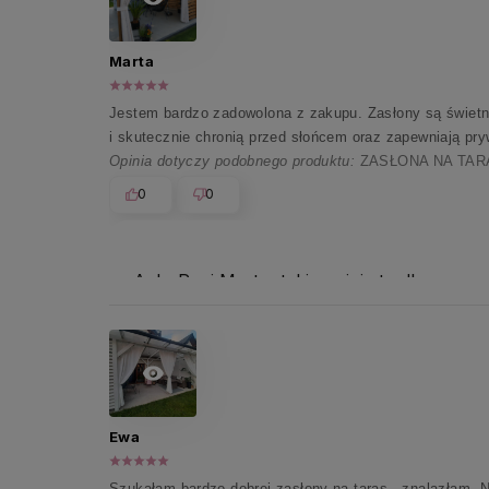
Marta
Jestem bardzo zadowolona z zakupu. Zasłony są świetnej
i skutecznie chronią przed słońcem oraz zapewniają p
Opinia dotyczy podobnego produktu:
ZASŁONA NA TARAS
0
0
Ach, Pani Marto, takie opinie to dla nas 
Ewa
Szukałam bardzo dobrej zasłony na taras - znalazłam. N