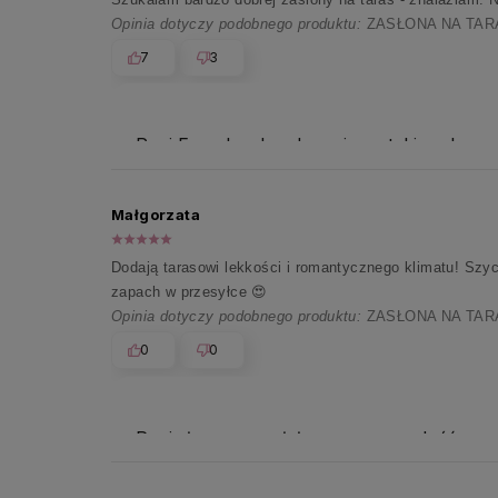
Opinia dotyczy podobnego produktu:
ZASŁONA NA TARAS
7
3
Pani Ewo, bardzo doceniamy takie rekomen
Małgorzata
Dodają tarasowi lekkości i romantycznego klimatu! Szy
zapach w przesyłce 😍
Opinia dotyczy podobnego produktu:
ZASŁONA NA TARAS
0
0
Pani słowa wywołały ogromną radość w cał