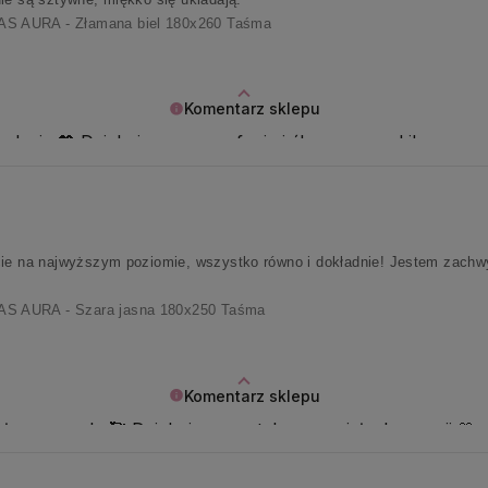
 AURA - Złamana biel 180x260 Taśma
Komentarz sklepu
dacje 💖 Dziękujemy za zaufanie i ślemy promyki!
cie na najwyższym poziomie, wszystko równo i dokładnie! Jestem zachw
 AURA - Szara jasna 180x250 Taśma
Komentarz sklepu
ym zespole 🥰 Dziękujemy za tyle wspaniałych emocji 🤍