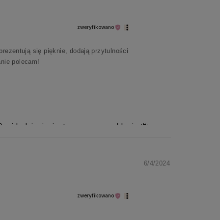
zweryfikowano
rezentują się pięknie, dodają przytulności
anie polecam!
ani kolejnej wizyty w naszym sklepie 🦋
6/4/2024
zweryfikowano