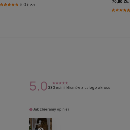
70,90 ZŁ
5.0
(127)
5.0
333
z całego okresu
opinii klientów
Jak zbieramy opinie?