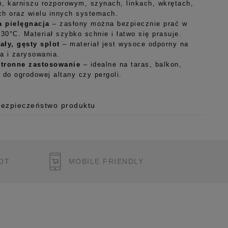
, karniszu rozporowym, szynach, linkach, wkrętach,
h oraz wielu innych systemach.
 pielęgnacja
– zasłony można bezpiecznie prać w
 30°C. Materiał szybko schnie i łatwo się prasuje.
ły, gęsty splot
– materiał jest wysoce odporny na
ia i zarysowania.
tronne zastosowanie
– idealne na taras, balkon,
 do ogrodowej altany czy pergoli.
Bezpieczeństwo produktu
 o.o.
125/H-10a
OT
MOBILE FRIENDLY
 Polska
pl
ukcję bezpieczeństwa produktu