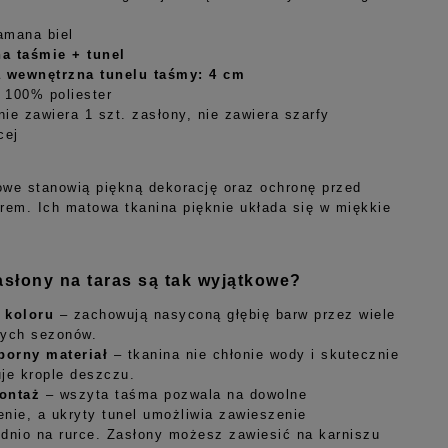
łamana biel
na taśmie + tunel
a wewnętrzna tunelu taśmy: 4 cm
: 100% poliester
ie zawiera 1 szt. zasłony, nie zawiera szarfy
cej
owe stanowią piękną dekorację oraz ochronę przed
trem. Ich matowa tkanina pięknie układa się w miękkie
słony na taras są tak wyjątkowe?
 koloru
– zachowują nasyconą głębię barw przez wiele
nych sezonów.
orny materiał
– tkanina nie chłonie wody i skutecznie
je krople deszczu.
ontaż
– wszyta taśma pozwala na dowolne
nie, a ukryty tunel umożliwia zawieszenie
dnio na rurce. Zasłony możesz zawiesić na karniszu