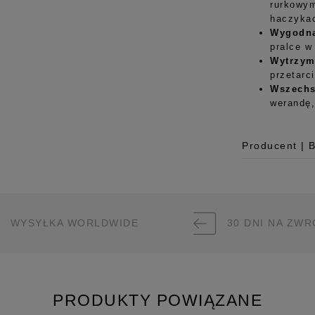
rurkowym
haczykac
Wygodna
pralce w
Wytrzyma
przetarc
Wszechs
werandę,
Producent | 
Producent
Room99 Sp. z
ul. Buforowa 
WYSYŁKA WORLDWIDE
30 DNI NA ZWR
52-131 Iwiny,
hello@room99.
Pobierz instr
PRODUKTY POWIĄZANE