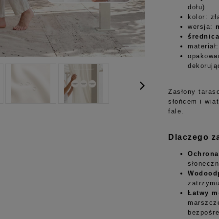
dołu)
kolor: z
wersja:
średnic
materiał
opakowan
dekorują
Zasłony taras
słońcem i wia
fale.
Dlaczego za
Ochrona
słonecz
Wodoodp
zatrzymu
Łatwy m
marszcze
bezpośre