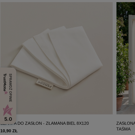
SPRAWDŹ OPINIE
5.0
SZARFA DO ZASŁON - ZŁAMANA BIEL 8X120
ZASŁONA
TAŚMA
10,90 ZŁ