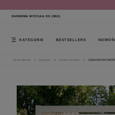
DARMOWA WYSYŁKA OD 299ZŁ
KATEGORIE
BESTSELLERS
NOWOŚ
Strona główna
Kategorie
Zasłony na taras
ZASŁONA NA TARAS A