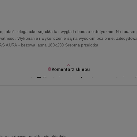
 jakoś- elegancko się układa i wygląda bardzo estetycznie. Na tarasie p
rywatność. Wykonanie i wykończenie są na wysokim poziomie. Zdecydow
 AURA - beżowa jasna 180x250 Srebrna przelotka
Komentarz sklepu
ogromna nagroda 🧡 Dziękujemy i z ekscytacją wypatrujemy P
ie są sztywne, miękko się układają.