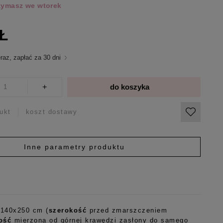
rzymasz we wtorek
ZŁ
raz, zapłać za 30 dni
+
do koszyka
ukt
koszt dostawy
Inne parametry produktu
 140x250 cm (
szerokość
przed zmarszczeniem
ość
mierzona od górnej krawędzi zasłony do samego